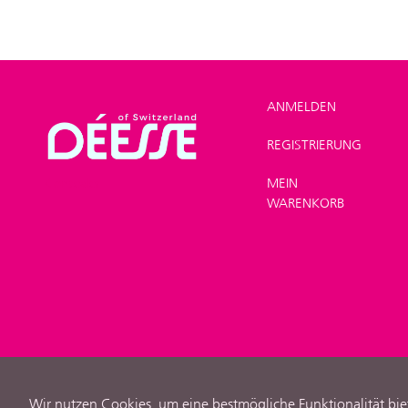
ANMELDEN
REGISTRIERUNG
SHOP
>
Make-up
>
MEIN
Concealer
WARENKORB
Wir nutzen Cookies, um eine bestmögliche Funktionalität bie