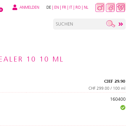
ANMELDEN
DE
|
EN
|
FR
|
IT
|
RO
|
NL
0
EALER 10 10 ML
CHF
29.90
CHF 299.00 / 100 ml
160400