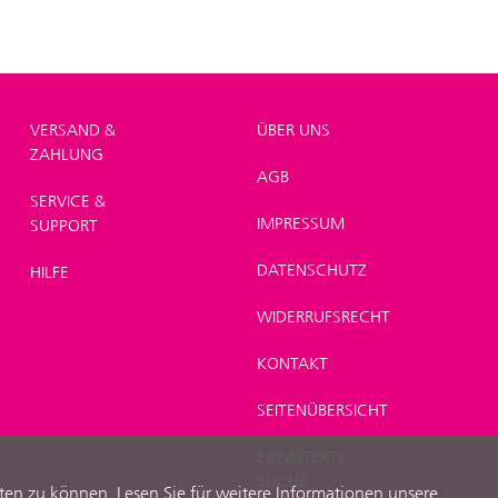
VERSAND &
ÜBER UNS
ZAHLUNG
AGB
SERVICE &
IMPRESSUM
SUPPORT
DATENSCHUTZ
HILFE
WIDERRUFSRECHT
KONTAKT
SEITENÜBERSICHT
ERWEITERTE
SUCHE
ten zu können. Lesen Sie für weitere Informationen unsere