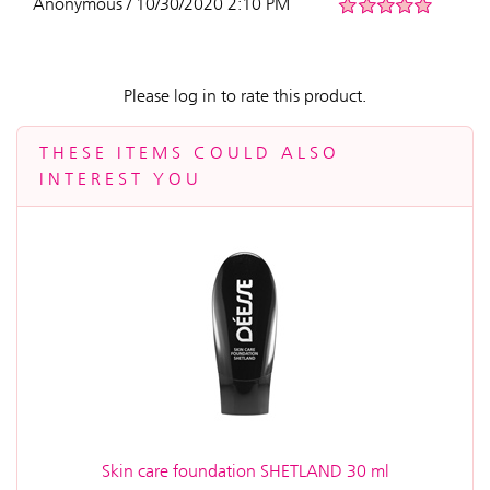
Anonymous / 10/30/2020 2:10 PM
Please log in to rate this product.
THESE ITEMS COULD ALSO
INTEREST YOU
Skin care foundation SHETLAND 30 ml
Alpi