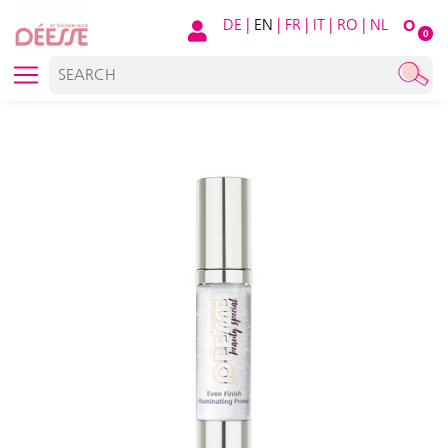
DE
|
EN
|
FR
|
IT
|
RO
|
NL
O
0