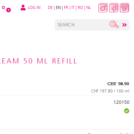
LOG IN
DE
|
EN
|
FR
|
IT
|
RO
|
NL
O
0
REAM 50 ML REFILL
CHF
98.90
CHF 197.80 / 100 ml
120150