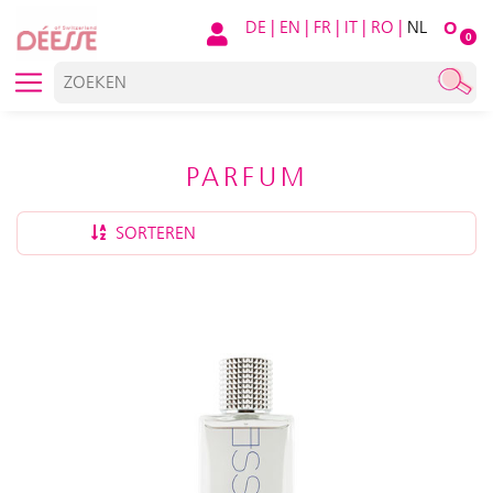
DE
|
EN
|
FR
|
IT
|
RO
|
NL
O
0
PARFUM
SORTEREN