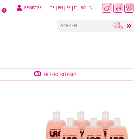
REGISTER
DE
|
EN
|
FR
|
IT
|
RO
|
NL
O
0
FILTERCRITERIA