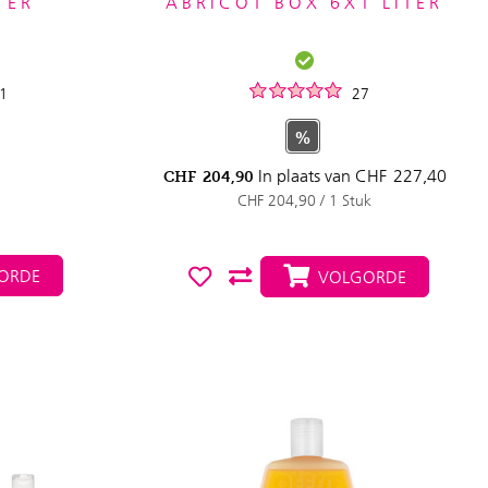
TER
ABRICOT BOX 6X1 LITER
1
27
%
In plaats van
CHF
227,40
CHF
204,90
CHF 204,90 / 1 Stuk
ORDE
VOLGORDE