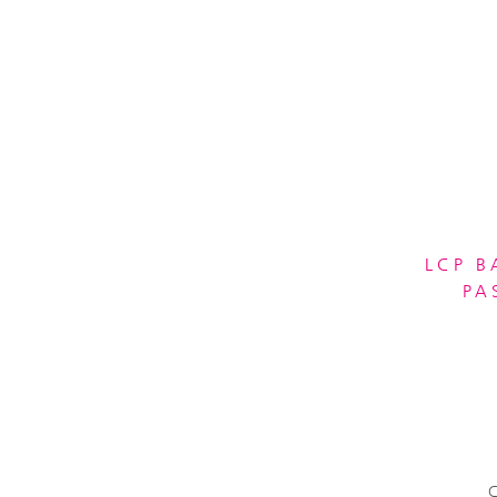
LCP B
PA
C