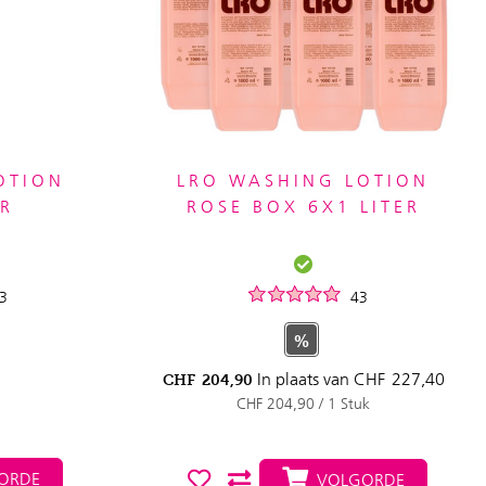
OTION
LRO WASHING LOTION
ER
ROSE BOX 6X1 LITER
3
43
%
In plaats van
CHF
227,40
CHF
204,90
CHF 204,90 / 1 Stuk
ORDE
VOLGORDE