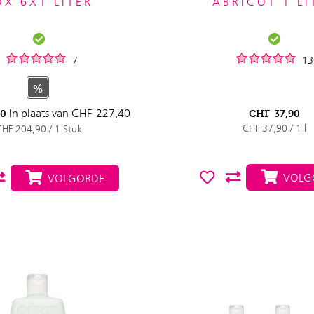
OX 6X1 LITER
ABRICOT 1 LI
7
13
%
In plaats van
CHF
227,40
90
CHF
37,90
CHF 37,90 / 1 l
CHF 204,90 / 1 Stuk
VOLG
VOLGORDE