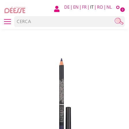
DE
|
EN
|
FR
|
IT
|
RO
|
NL
O
0