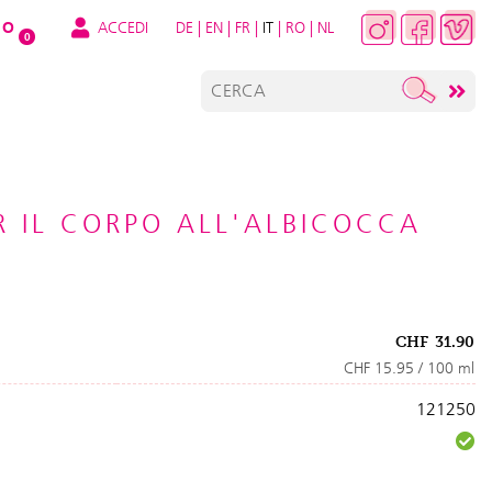
ACCEDI
DE
|
EN
|
FR
|
IT
|
RO
|
NL
O
0
R IL CORPO ALL'ALBICOCCA
CHF
31.90
CHF 15.95 / 100 ml
121250