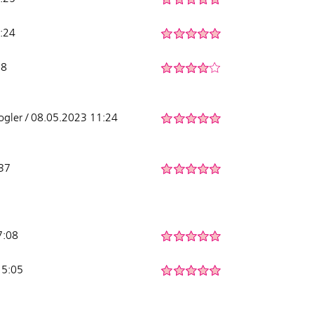
:24
38
Vogler / 08.05.2023 11:24
:37
7:08
15:05