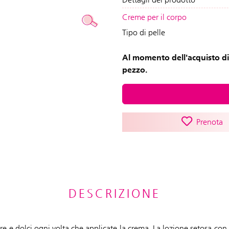
Creme per il corpo
Tipo di pelle
Al momento dell'acquisto di
pezzo.
Prenota
DESCRIZIONE
e e dolci ogni volta che applicate la crema. La lozione setosa con 