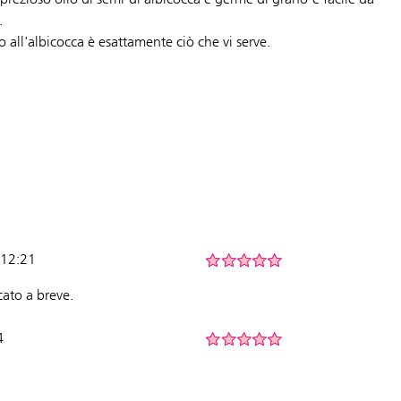
.
 all'albicocca è esattamente ciò che vi serve.
 12:21
ato a breve.
4