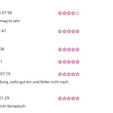
5 07:56
 mag es sehr
7:47
:08
01
 07:19
ng, zieht gut ein und fettet nicht nach.
01:29
cht fantastisch