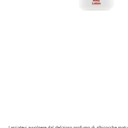
Lasciatevi avvolgere dal delizioso profumo di albicocche matur