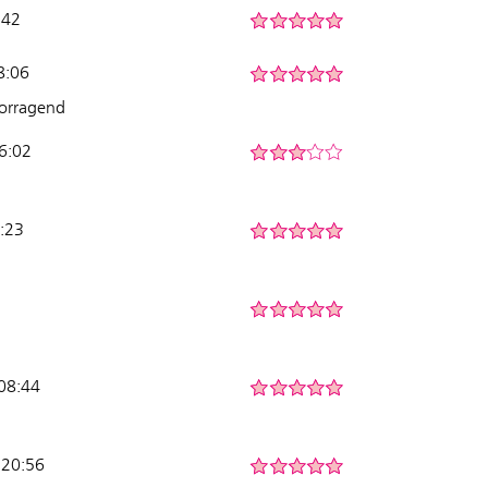
:42
8:06
vorragend
06:02
:23
 08:44
 20:56