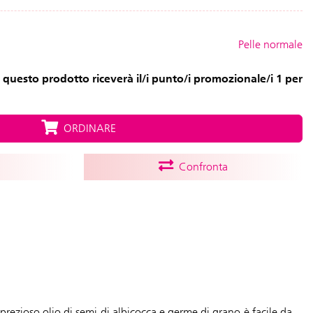
Pelle normale
 questo prodotto riceverà il/i punto/i promozionale/i 1 per
ORDINARE
Confronta
prezioso olio di semi di albicocca e germe di grano è facile da