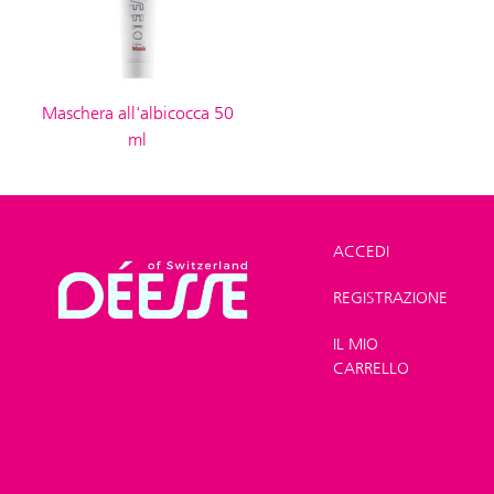
Maschera all'albicocca 50
ml
ACCEDI
REGISTRAZIONE
Shop
>
Linea
IL MIO
prodotti
>
Linea
CARRELLO
Albicocca