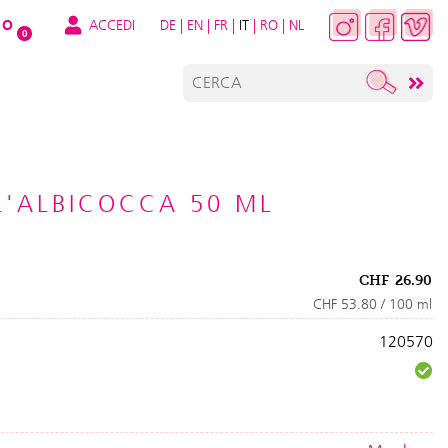
ACCEDI
DE
|
EN
|
FR
|
IT
|
RO
|
NL
O
0
'ALBICOCCA 50 ML
CHF
26.90
CHF 53.80 / 100 ml
120570