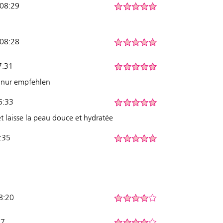
 08:29
 08:28
7:31
h nur empfehlen
6:33
et laisse la peau douce et hydratée
6:35
8:20
47