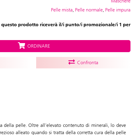
Maschere
Pelle mista
,
Pelle normale
,
Pelle impura
 questo prodotto riceverà il/i punto/i promozionale/i 1 per
ORDINARE
Confronta
ra della pelle. Oltre all'elevato contenuto di minerali, lo deve
ezioso alleato quando si tratta della corretta cura della pelle