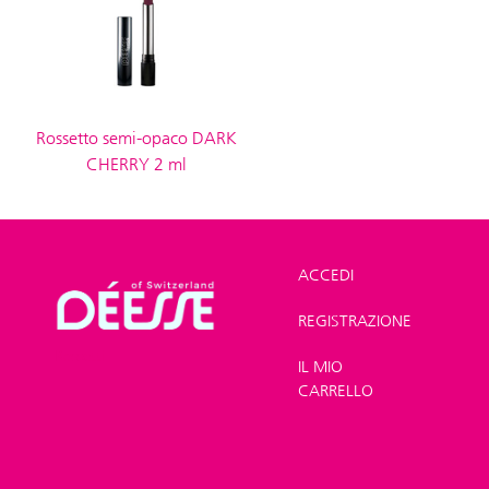
Rossetto semi-opaco DARK
CHERRY 2 ml
ACCEDI
REGISTRAZIONE
Shop
>
Trucco
>
Rossetti
IL MIO
CARRELLO