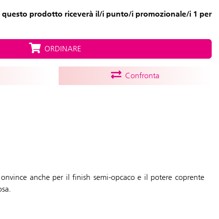
 questo prodotto riceverà il/i punto/i promozionale/i 1 per
ORDINARE
Confronta
onvince anche per il finish semi-opcaco e il potere coprente
osa.