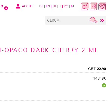
ACCEDI
DE
|
EN
|
FR
|
IT
|
RO
|
NL
O
0
I-OPACO DARK CHERRY 2 ML
CHF
22.90
148190