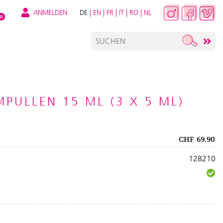
ANMELDEN
DE
|
EN
|
FR
|
IT
|
RO
|
NL
0
MPULLEN 15 ML (3 X 5 ML)
CHF
69.90
128210