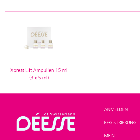
Xpress Lift Ampullen 15 ml
(3 x 5 ml)
ANMELDEN
REGISTRIERUNG
SHOP
>
Gesicht
>
MEIN
Gesichtscremes und -öle