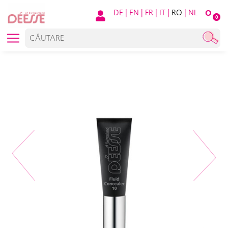
DE
|
EN
|
FR
|
IT
|
RO
|
NL
O
0
Previous
Next