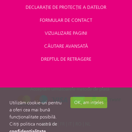
DECLARAȚIE DE PROTECȚIE A DATELOR
FORMULAR DE CONTACT
VIZUALIZARE PAGINI
CĂUTARE AVANSATĂ
DREPTUL DE RETRAGERE
Acceptăm următoarele metode de plată
OK, am ințeles
Utilizăm cookie-uri pentru
a oferi cea mai bună
funcționalitate posibilă.
Citiți politica noastră de
DE
|
EN
|
FR
|
IT
|
RO
|
NL
confidențialitate