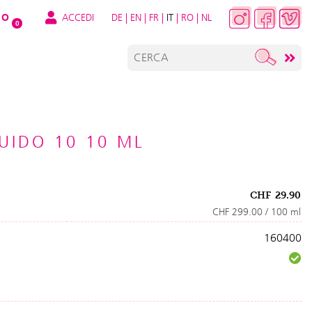
ACCEDI
DE
|
EN
|
FR
|
IT
|
RO
|
NL
O
0
UIDO 10 10 ML
CHF
29.90
CHF 299.00 / 100 ml
160400