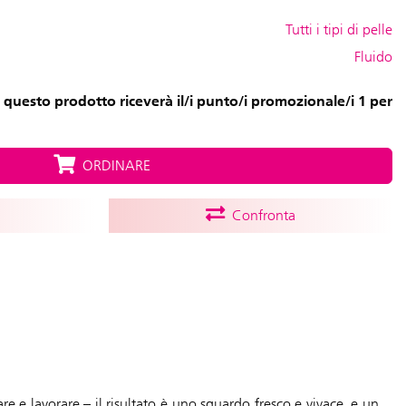
Tutti i tipi di pelle
Fluido
 questo prodotto riceverà il/i punto/i promozionale/i 1 per
ORDINARE
Confronta
re e lavorare – il risultato è uno sguardo fresco e vivace, e un