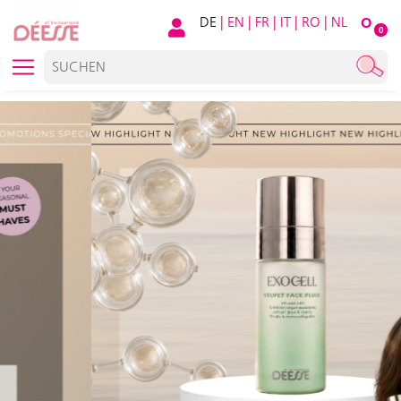
DE
|
EN
|
FR
|
IT
|
RO
|
NL
O
0