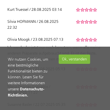
Kurt Truessel / 28.08.2025 03:14
Silvia HOFMANN / 26.08.2025
22:32
Olivia Moogk / 23.08.2025 07:13
Ich werde das jetzt nur noch benutzen, wenn alle meine
anderen Präparate aufgebraucht sind. Es ist das Beste,
was ich meiner Haut gönnen möchte.
Ok, verstanden
Wir nutzen Cookies, um
eine bestmögliche
Sandra Tietzen / 22.08.2025 05:13
Funktionalität bieten zu
Sehr gut
können. Lesen Sie für
weitere Informationen
Maria-Dolores Granados /
Datenschutz-
unsere
03.08.2025 11:22
Richtlinien.
Susanne Basler / 22.07.2025 05:35