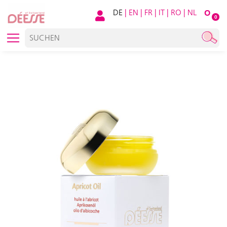
DE
|
EN
|
FR
|
IT
|
RO
|
NL
O
0