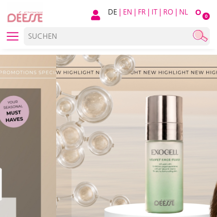
DE
|
EN
|
FR
|
IT
|
RO
|
NL
O
0