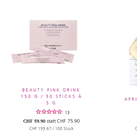
BEAUTY PINK DRINK
150 G / 30 STICKS À
APR
5 G
13
statt
CHF
75.90
CHF
59.90
CHF 199.67 / 100 Stück
C