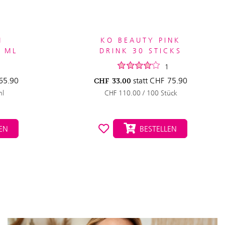
M
KO BEAUTY PINK
5 ML
DRINK 30 STICKS
1
65.90
statt
CHF
75.90
CHF
33.00
ml
CHF 110.00 / 100 Stück
EN
BESTELLEN