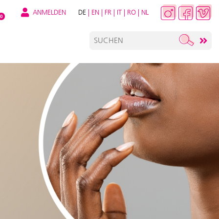
ANMELDEN
DE
|
EN
|
FR
|
IT
|
RO
|
NL
0