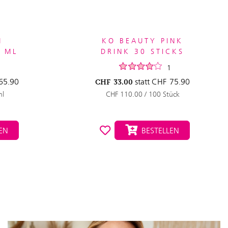
M
KO BEAUTY PINK
5 ML
DRINK 30 STICKS
1
65.90
statt
CHF
75.90
CHF
33.00
ml
CHF 110.00 / 100 Stück
EN
BESTELLEN