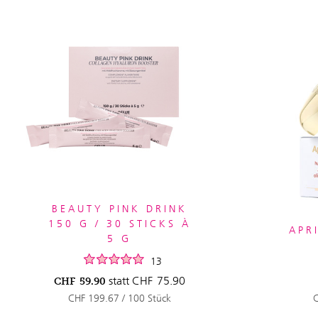
BEAUTY PINK DRINK
150 G / 30 STICKS À
APR
5 G
13
statt
CHF
75.90
CHF
59.90
CHF 199.67 / 100 Stück
C