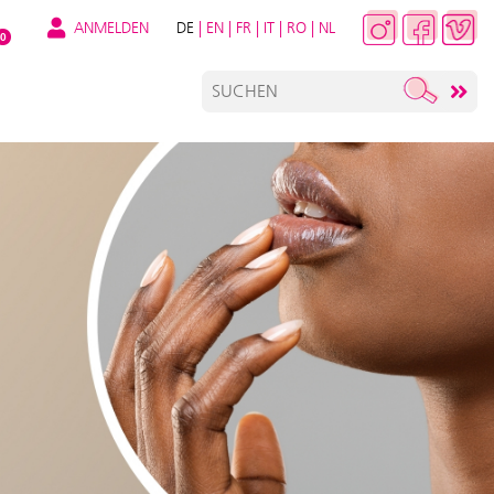
ANMELDEN
DE
|
EN
|
FR
|
IT
|
RO
|
NL
0