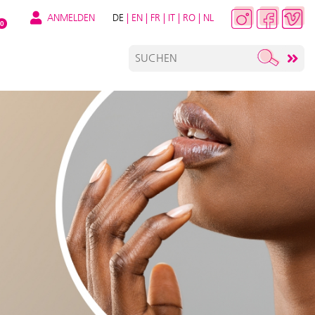
ANMELDEN
DE
|
EN
|
FR
|
IT
|
RO
|
NL
0