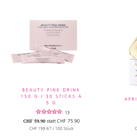
BEAUTY PINK DRINK
150 G / 30 STICKS À
APR
5 G
13
statt
CHF
75.90
CHF
59.90
CHF 199.67 / 100 Stück
C