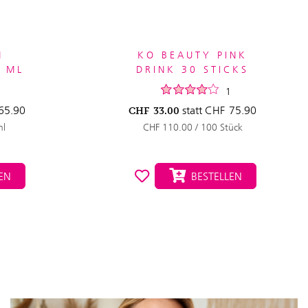
M
KO BEAUTY PINK
5 ML
DRINK 30 STICKS
1
65.90
statt
CHF
75.90
CHF
33.00
ml
CHF 110.00 / 100 Stück
EN
BESTELLEN