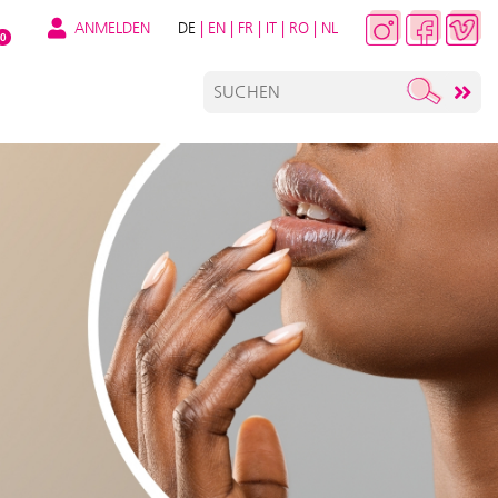
ANMELDEN
DE
|
EN
|
FR
|
IT
|
RO
|
NL
0