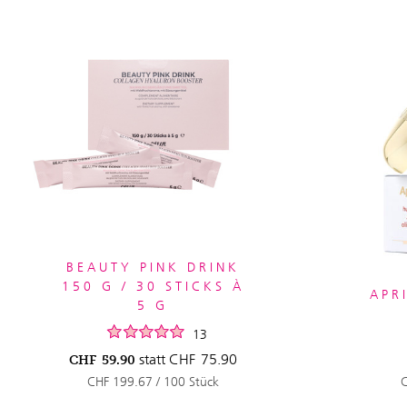
BEAUTY PINK DRINK
150 G / 30 STICKS À
APR
5 G
13
statt
CHF
75.90
CHF
59.90
CHF 199.67 / 100 Stück
C