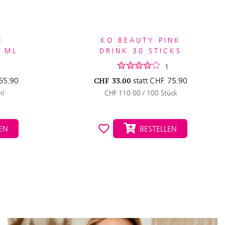
M
KO BEAUTY PINK
5 ML
DRINK 30 STICKS
1
65.90
statt
CHF
75.90
CHF
33.00
ml
CHF 110.00 / 100 Stück
EN
BESTELLEN