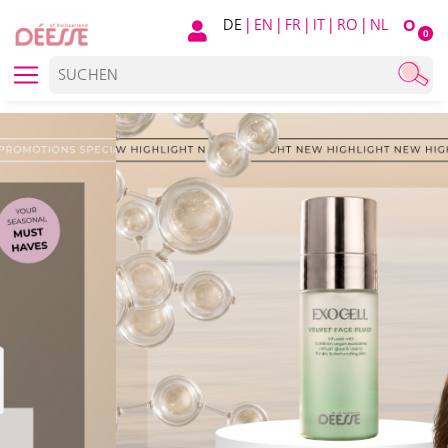
DE
|
EN
|
FR
|
IT
|
RO
|
NL
O
0