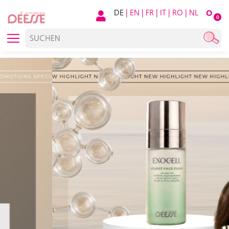
DE
|
EN
|
FR
|
IT
|
RO
|
NL
O
0