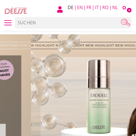
DE
|
EN
|
FR
|
IT
|
RO
|
NL
O
0