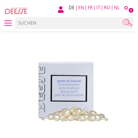
DE
|
EN
|
FR
|
IT
|
RO
|
NL
O
0