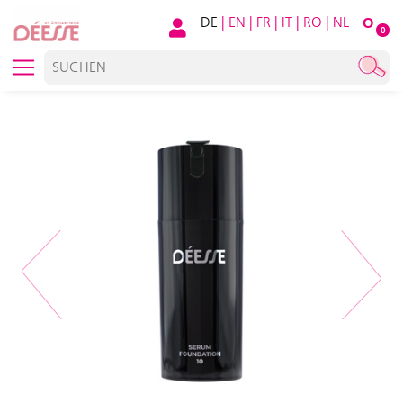
DE
|
EN
|
FR
|
IT
|
RO
|
NL
O
0
Previous
Next