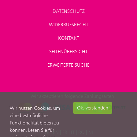
DATENSCHUTZ
WIDERRUFSRECHT
KONTAKT
SEITENÜBERSICHT
ERWEITERTE SUCHE
Wir akzeptieren folgende Zahlungsarten
Ok, verstanden
Wir nutzen Cookies, um
eine bestmögliche
Funktionalität bieten zu
können. Lesen Sie für
DE
|
EN
|
FR
|
IT
|
RO
|
NL