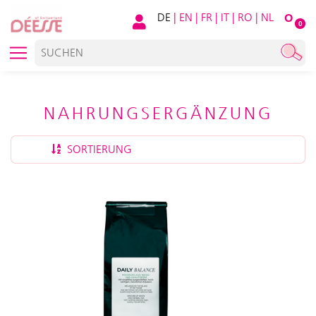
DE
|
EN
|
FR
|
IT
|
RO
|
NL
O
0
NAHRUNGSERGÄNZUNG
SORTIERUNG