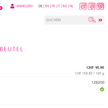
ANMELDEN
DE
|
EN
|
FR
|
IT
|
RO
|
NL
0
 BEUTEL
CHF
95.90
CHF 159.83 / 100 g
126200