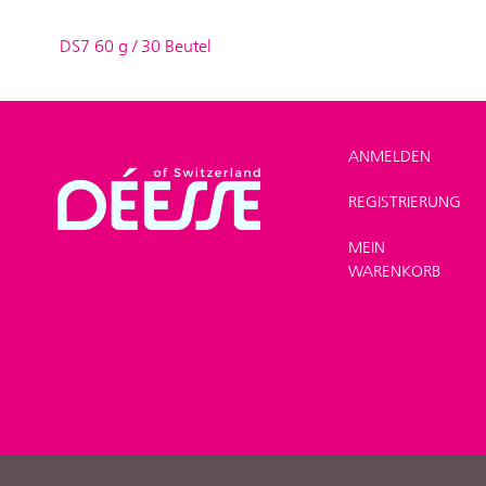
DS7 60 g / 30 Beutel
ANMELDEN
REGISTRIERUNG
SHOP
>
MEIN
Nahrungsergänzung
>
WARENKORB
Vitalität