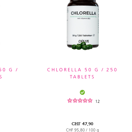
50 G /
CHLORELLA 50 G / 250
S
TABLETS
12
CHF
47,90
CHF 95,80 / 100 g