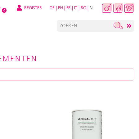
REGISTER
DE
|
EN
|
FR
|
IT
|
RO
|
NL
O
0
EMENTEN