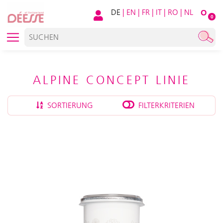
DE
|
EN
|
FR
|
IT
|
RO
|
NL
O
0
ALPINE CONCEPT LINIE
SORTIERUNG
FILTERKRITERIEN