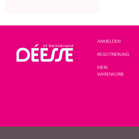
ANMELDEN
REGISTRIERUNG
SHOP
>
Produktlinien
MEIN
>
Firming Linie
WARENKORB