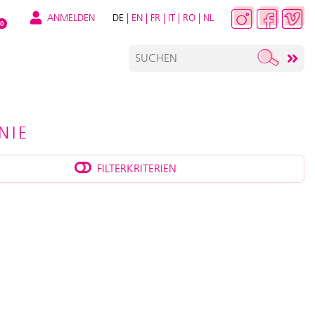
ANMELDEN
DE
|
EN
|
FR
|
IT
|
RO
|
NL
0
NIE
FILTERKRITERIEN