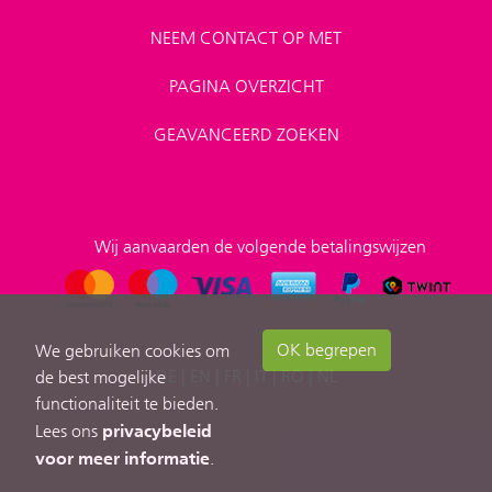
NEEM CONTACT OP MET
PAGINA OVERZICHT
GEAVANCEERD ZOEKEN
Wij aanvaarden de volgende betalingswijzen
OK begrepen
We gebruiken cookies om
DE
|
EN
|
FR
|
IT
|
RO
|
NL
de best mogelijke
functionaliteit te bieden.
privacybeleid
Lees ons
voor meer informatie
.