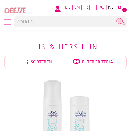
DE
|
EN
|
FR
|
IT
|
RO
|
NL
O
0
HIS & HERS LIJN
SORTEREN
FILTERCRITERIA