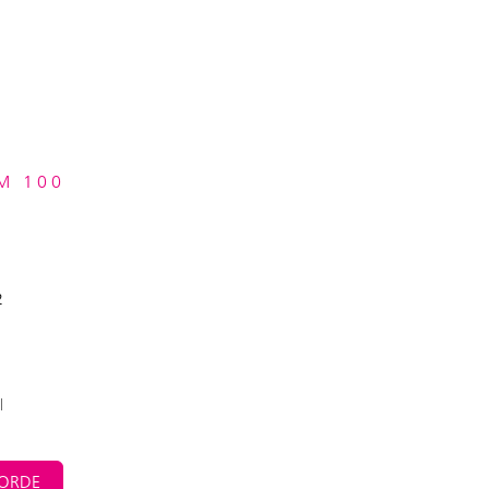
M 100
2
l
ORDE