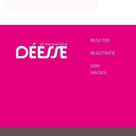
REGISTER
REGISTRATIE
Winkel
>
MIJN
Productlijnen
>
WAGEN
Camphor lijn