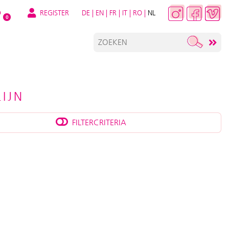
REGISTER
DE
|
EN
|
FR
|
IT
|
RO
|
NL
O
0
IJN
FILTERCRITERIA