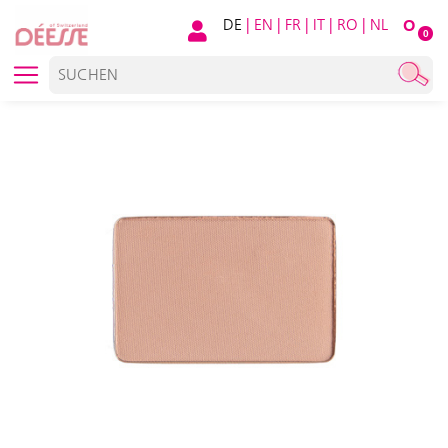
DE
|
EN
|
FR
|
IT
|
RO
|
NL
O
0