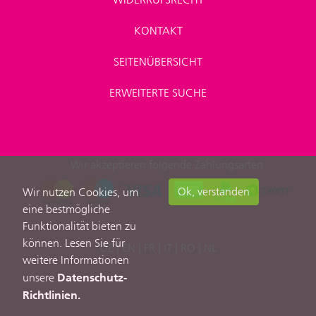
KONTAKT
SEITENÜBERSICHT
ERWEITERTE SUCHE
Wir akzeptieren folgende Zahlungsarten
Ok, verstanden
Wir nutzen Cookies, um
eine bestmögliche
Funktionalität bieten zu
können. Lesen Sie für
DE
|
EN
|
FR
|
IT
|
RO
|
NL
weitere Informationen
Datenschutz-
unsere
Richtlinien.