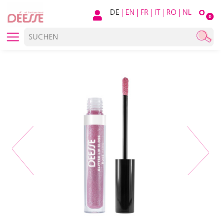
DE
|
EN
|
FR
|
IT
|
RO
|
NL
O
0
Previous
Next