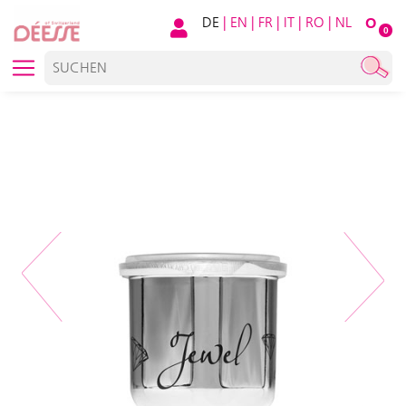
DE
|
EN
|
FR
|
IT
|
RO
|
NL
O
0
Previous
Next