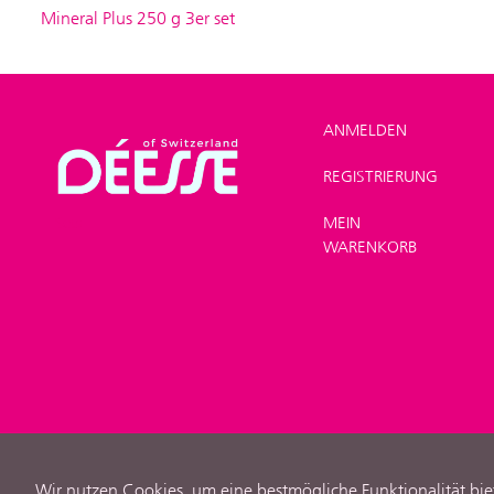
Mineral Plus 250 g 3er set
ANMELDEN
REGISTRIERUNG
SHOP
>
Angebote
>
MEIN
Sets
WARENKORB
Wir nutzen Cookies, um eine bestmögliche Funktionalität bie