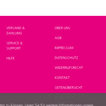
VERSAND &
ÜBER UNS
ZAHLUNG
AGB
SERVICE &
IMPRESSUM
SUPPORT
DATENSCHUTZ
HILFE
WIDERRUFSRECHT
KONTAKT
SEITENÜBERSICHT
ERWEITERTE
SUCHE
ten zu können. Lesen Sie für weitere Informationen unsere