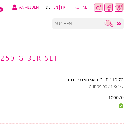
ANMELDEN
DE
|
EN
|
FR
|
IT
|
RO
|
NL
0
250 G 3ER SET
statt
CHF
110.70
CHF
99.90
CHF 99.90 / 1 Stück
100070