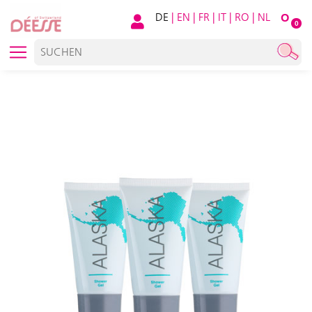
DE
|
EN
|
FR
|
IT
|
RO
|
NL
O
0