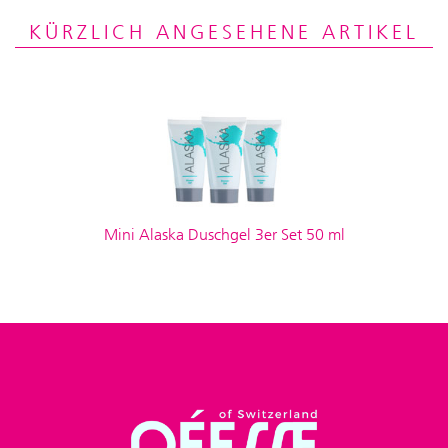
KÜRZLICH ANGESEHENE ARTIKEL
Mini Alaska Duschgel 3er Set 50 ml