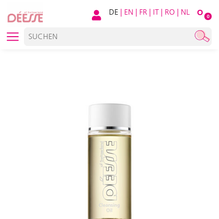
DE
|
EN
|
FR
|
IT
|
RO
|
NL
O
0