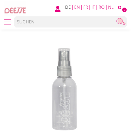
DE
|
EN
|
FR
|
IT
|
RO
|
NL
O
0