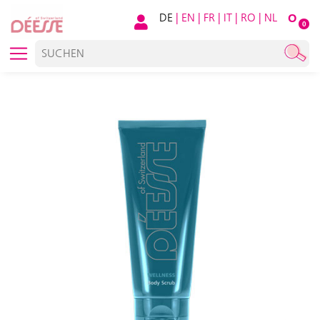
DE
|
EN
|
FR
|
IT
|
RO
|
NL
O
0