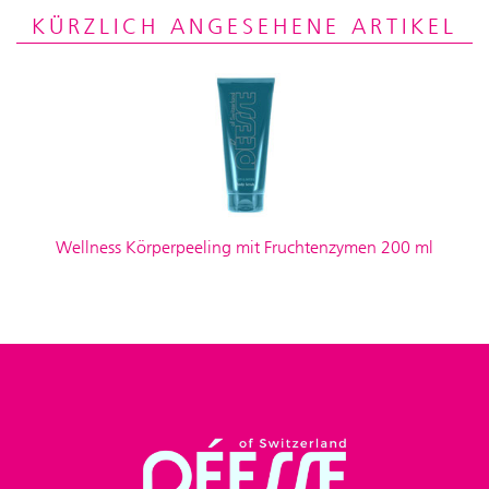
KÜRZLICH ANGESEHENE ARTIKEL
Wellness Körperpeeling mit Fruchtenzymen 200 ml