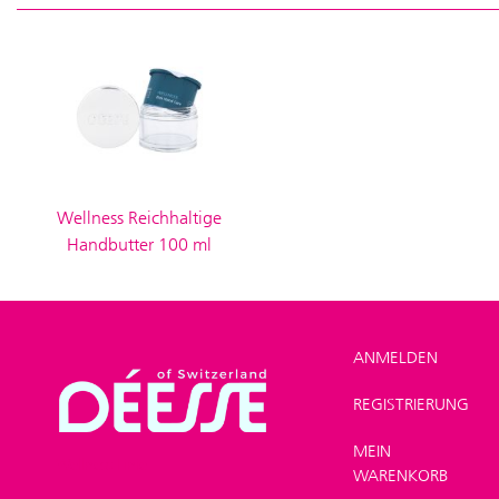
Wellness Reichhaltige
Handbutter 100 ml
ANMELDEN
REGISTRIERUNG
SHOP
>
Produktlinien
>
MEIN
Wellness Linie
WARENKORB