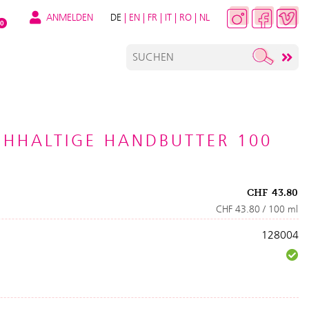
ANMELDEN
DE
|
EN
|
FR
|
IT
|
RO
|
NL
0
CHHALTIGE HANDBUTTER 100
CHF
43.80
CHF 43.80 / 100 ml
128004