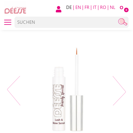
DE
|
EN
|
FR
|
IT
|
RO
|
NL
O
0
Previous
Next