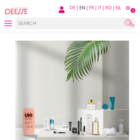
DE
|
EN
|
FR
|
IT
|
RO
|
NL
O
0