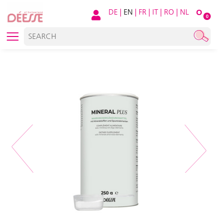
DE
|
EN
|
FR
|
IT
|
RO
|
NL
O
0
Previous
Next