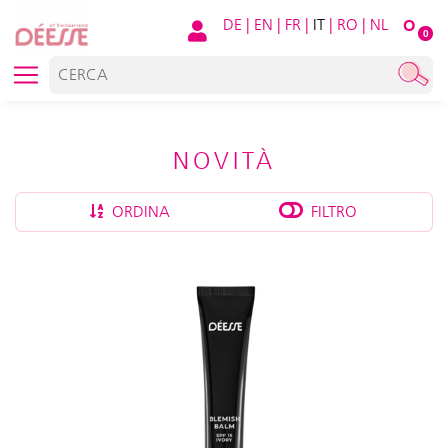
DE
|
EN
|
FR
|
IT
|
RO
|
NL
O
0
NOVITÀ
ORDINA
FILTRO