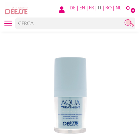
DE
|
EN
|
FR
|
IT
|
RO
|
NL
O
0