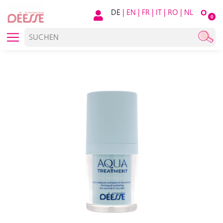
DE
|
EN
|
FR
|
IT
|
RO
|
NL
O
0