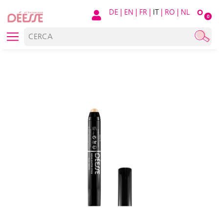
DE
|
EN
|
FR
|
IT
|
RO
|
NL
O
0