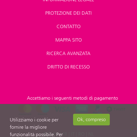
PROTEZIONE DEI DATI
CONTATTO
MAPPA SITO
RICERCA AVANZATA
DRITTO DI RECESSO
Accettiamo i seguenti metodi di pagamento
Ok, compreso
Utilizziamo i cookie per
fornire la migliore
DE
|
EN
|
FR
|
IT
|
RO
|
NL
funzionalità possibile. Per