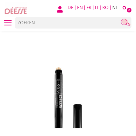
DE
|
EN
|
FR
|
IT
|
RO
|
NL
O
0