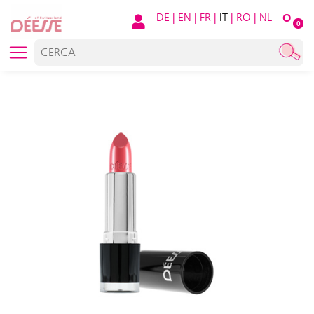
DE
|
EN
|
FR
|
IT
|
RO
|
NL
O
0