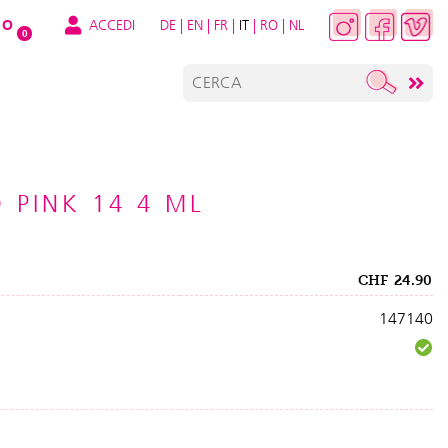
ACCEDI
DE
|
EN
|
FR
|
IT
|
RO
|
NL
O
0
 PINK 14 4 ML
CHF
24.90
147140