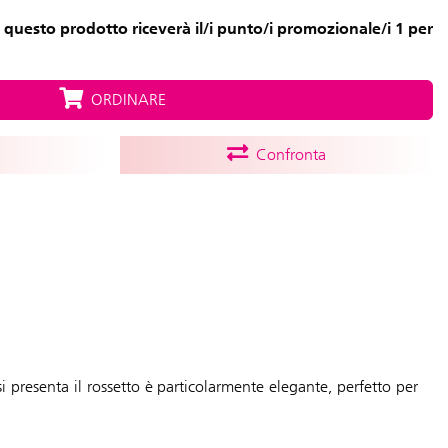
 questo prodotto riceverà il/i punto/i promozionale/i 1 per
ORDINARE
Confronta
si presenta il rossetto è particolarmente elegante, perfetto per