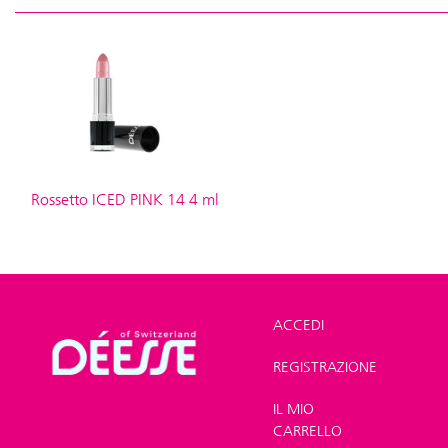
Rossetto ICED PINK 14 4 ml
ACCEDI
REGISTRAZIONE
Shop
>
Trucco
>
Rossetti
IL MIO
CARRELLO